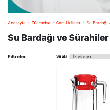
Ahşap ve Mobilya
Temizleyici
Temizlik Bezleri
Diğer
Galoş Bone ve Önlük
Anasayfa
Züccaciye
Cam Ürünler
Su Bardağı v
Su Bardağı ve Sürahiler
Sırala
Filtreler