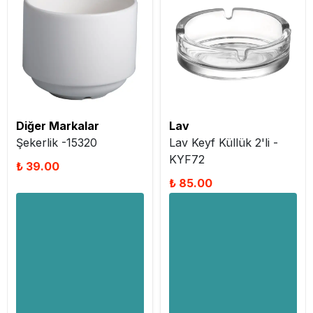
Diğer Markalar
Lav
Şekerlik -15320
Lav Keyf Küllük 2'li -
KYF72
₺ 39.00
₺ 85.00