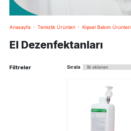
Ahşap ve Mobilya
Temizleyici
Temizlik Bezleri
Diğer
Galoş Bone ve Önlük
Anasayfa
Temizlik Ürünleri
Kişisel Bakım Ürünleri
El Dezenfektanları
Sırala
Filtreler