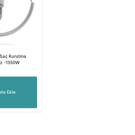
 Saç Kurutma
az -1350W
te Ekle