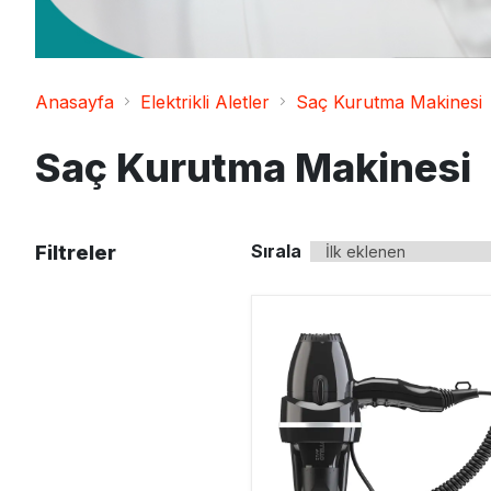
Ahşap ve Mobilya
Temizleyici
Temizlik Bezleri
Diğer
Galoş Bone ve Önlük
Anasayfa
Elektrikli Aletler
Saç Kurutma Makinesi
Saç Kurutma Makinesi
Sırala
Filtreler