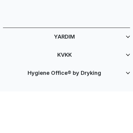
YARDIM
KVKK
Hygiene Office® by Dryking
İptal
Hygiene Office by Dryking® Tüm Hakları Saklıdır. Since 1999.
Sapanca Hijyen Ofisi. Kredi kartı bilgileriniz 256bit SSL sertifikası
ile korunmaktadır.