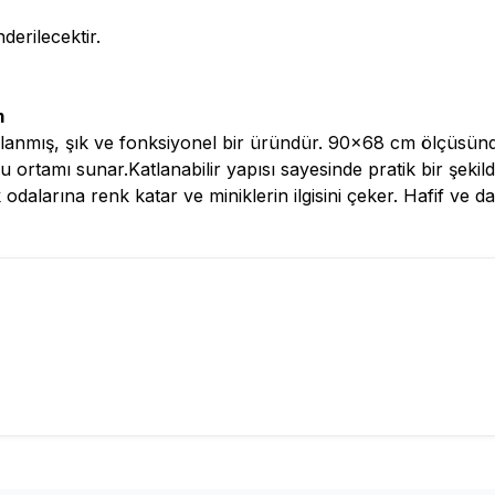
derilecektir.
m
arlanmış, şık ve fonksiyonel bir üründür. 90x68 cm ölçüsün
 ortamı sunar.Katlanabilir yapısı sayesinde pratik bir şeki
k odalarına renk katar ve miniklerin ilgisini çeker. Hafif v