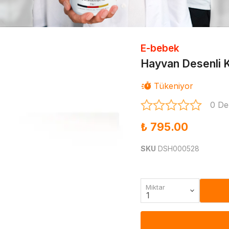
E-bebek
Hayvan Desenli K
Tükeniyor
0 De
₺ 795.00
SKU
DSH000528
Miktar