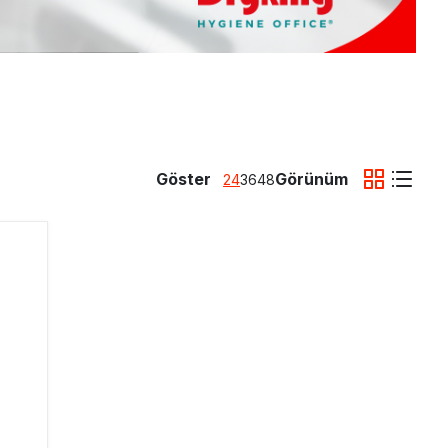
Diğer
Göster
Görünüm
24
36
48