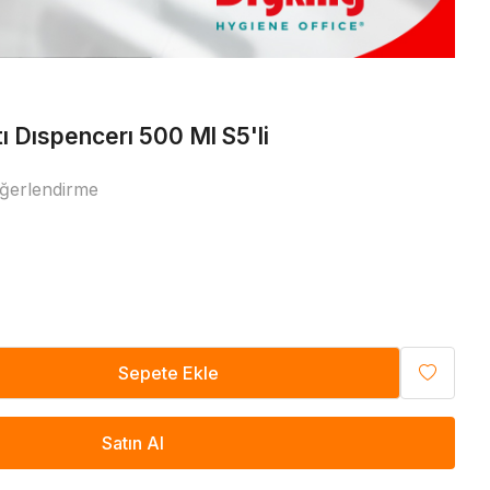
Diğer
ı Dıspencerı 500 Ml S5'li
ğerlendirme
Sepete Ekle
Satın Al