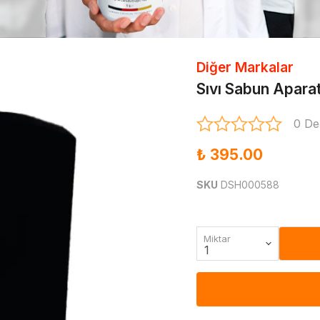
Diğer Markalar
Sıvı Sabun Aparat
0 De
₺ 395.00
SKU
DSH000588
Miktar