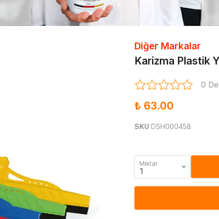
Diğer Markalar
Karizma Plastik 
0 De
₺ 63.00
SKU
DSH000458
Miktar