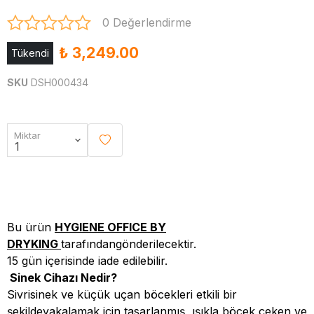
0 Değerlendirme
₺ 3,249.00
Tükendi
SKU
DSH000434
Miktar
Bu ürün
HYGIENE OFFICE BY
DRYKING
tarafındangönderilecektir.
15 gün içerisinde iade edilebilir.
Sinek Cihazı Nedir?
Sivrisinek ve küçük uçan böcekleri etkili bir
şekildeyakalamak için tasarlanmış, ışıkla böcek çeken ve