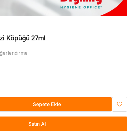
Diğer
uzi Köpüğü 27ml
ğerlendirme
Sepete Ekle
Satın Al