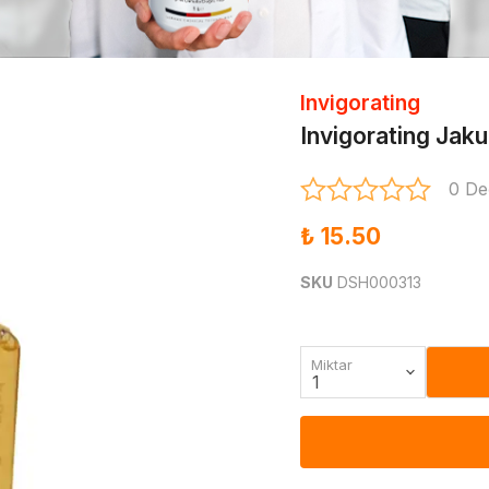
Invigorating
Invigorating Jak
0 De
₺ 15.50
SKU
DSH000313
Miktar