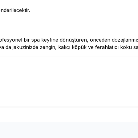
erilecektir.
fesyonel bir spa keyfine dönüştüren, önceden dozajlanmış v
 ya da jakuzinizde zengin, kalıcı köpük ve ferahlatıcı koku sa