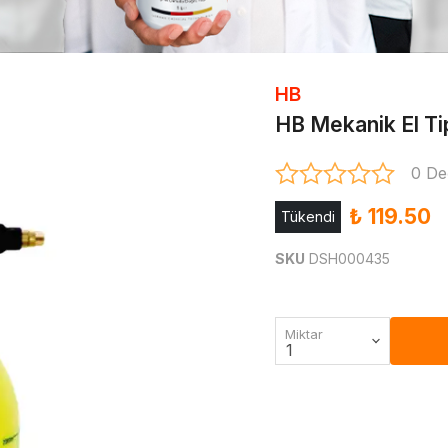
HB
HB Mekanik El Tip
0 De
₺ 119.50
Tükendi
SKU
DSH000435
Miktar