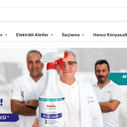
er
Elektrikli Aletler
İlaçlama
Havuz Kimyasall
Tuvalet ve Banyo Temizlik
Kullan At Mutfak
Diş Seti
Çay Makinesi & Su Istıcısı
İlaçlama Araç Gereçleri
Mutfak Temizlik Ürünleri
Temel Gıda Ürünleri
Tarak
Kahve Makinesi
Ürünleri
Malzemeleri
Bulaşık Süngerleri ve
Sirke ve Soslar
Teller
El Yıkama Ürünleri ve
Karton Bardak ve Plastik
Ayakkabı Çekeceği
Zemin Temizleme
Bakım Seti
Sabunlar
Bardaklar
Mutfak ve Tezgah
Makineleri
Temizliği
Çöp Torbaları
Kullan At
Saç Kremi
Jakuzi Köpüğü
Tabak,Çatal,Kaşık ve
Yağ ve Kir Sökücüler
Banyo ve Wc
Bıçaklar
Temizleyiciler
Bulaşık Eldiveni
Karıştırıcılar
Sıvı Sabunluklar ve
Muayene Eldivenleri
Dezenfektan Vericiler
Gıda Ambalaj
Malzemeleri
Kullan At Diğer Ürünler