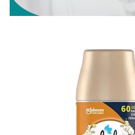
Ahşap ve Mobilya
Temizleyici
Temizlik Bezleri
Diğer
Galoş Bone ve Önlük