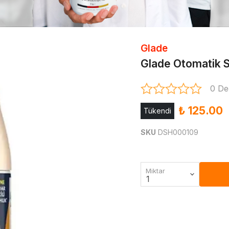
Glade
Glade Otomatik 
0 De
₺ 125.00
Tükendi
SKU
DSH000109
Miktar