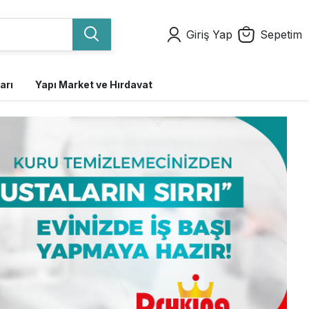
Giriş Yap
Sepetim
arı
Yapı Market ve Hırdavat
Kişisel Bakım Ürünleri
Mutfak Gereçleri
Dikiş Seti
Ocaklar
Sinek Önleyici Cihazlar
Temizlik Gereçleri
Şekerler
Buklet Aparatları
Mikrodalga ve Fırınlar
Yüzey ve Yer Temizlik
Termoslar
Çöp Kovaları
Havluları
Servis ve Sunum
Temizlik Setleri ve
Ayakkabı Cila ve Süngeri
Tek Kullanımlık Terlik
Kolonyalar
Ürünleri
Kovalar
El Dezenfektanları
Temizlik Mopları ve
Duş Jeli
Aparatları
Şampuan ve Şaç Bakım
Kremleri
Çekpas Yerçek ve
Saplar
Islak Mendiller
Diğer Temizlik Gereçleri
Bakım ve Hijyen
Ürünleri
Uyarı Levhaları