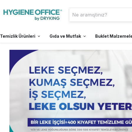
Temizlik Ürünleri
Gıda ve Mutfak
Buklet Malzemel
Genel Temizlik Ürünleri
Çaylar
Şampuan
El Kurutma Makineleri
Haşere İlaçları
Temizlik Kağıt Grubu
Kahveler
Banyo Lifi
Saç Kurutma Makinesi
Çamaşır Deterjanları
Dökme Çaylar
Tuvalet Kağıtları
Türk Kahveleri
Yumuşatıcılar
Demlik Poşet Çaylar
Kağıt Havlular
Filtre Kahveler
Duş Bonesi
Süpürge ve Vakum
Traş Seti
Elektrikli Isıtıcılar
Çamaşır Suları
Bardak Poşet Çaylar
Peçeteler ve Aparatları
Hazır Kahveler
Makineleri
Genel Yüzey Temizlik
Kağıt Dispenserleri
Süt Tozu ve Kahve
Sıvı Sabun
Vücut Losyonu
Ürünleri
Kremaları
Klozet Kapak Örtüsü ve
Cam ve Parlak Yüzeyler
Dispenseri
Temizlik Ürünleri
Koku ve Koku Aparatları
Leke Çıkarıcılar