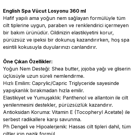
English Spa Vücut Losyonu 360 ml
Hafif yapılı ama yoğun nem sağlayan formülüyle tüm
cilt tiplerine uygun, paraben ve renklendirici içermeyen
bir bakım ürünüdür. Cildinizin elastikiyetini korur,
pürüzsüz ve ipeksi bir dokunuş kazandırırken, hoş spa
esintili kokusuyla duyularınızı canlandırır.
Öne Çıkan Özellikler:
Yoğun Nem Desteği: Shea butter, jojoba yağı ve gliserin
üçlüsüyle uzun süreli nemlendirme.
Hızlı Emilim: Caprylic/Capric Triglyceride sayesinde
yapışkanlık bırakmadan hızla emilir.
Elastikiyet ve Yumuşaklık: Panthenol ve allantoin ile cilt
yenilenmesini destekler, pürüzsüzlük kazandırır.
Antioksidan Koruma: Vitamin E (Tocopheryl Acetate) ile
serbest radikallere karşı savunma.
Ph Dengeli ve Hipoalerjenik: Hassas cilt tipleri dahil, tüm
ciltler için nazik formül.